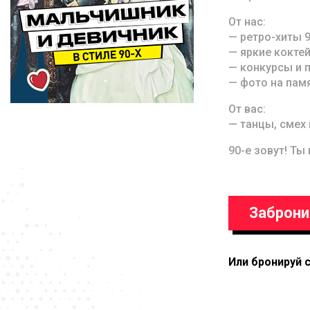
От нас:
— ретро-хиты 9
— яркие коктей
— конкурсы и 
— фото на памя
От вас:
— танцы, смех 
90-е зовут! Ты
Заброни
Или бронируй 