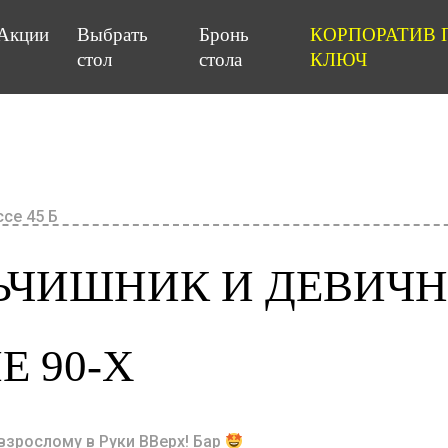
Акции
Выбрать
Бронь
КОРПОРАТИВ 
стол
стола
КЛЮЧ
се 45 Б
ЧИШНИК И ДЕВИЧН
Е 90-Х
взрослому в Руки ВВерх! Бар