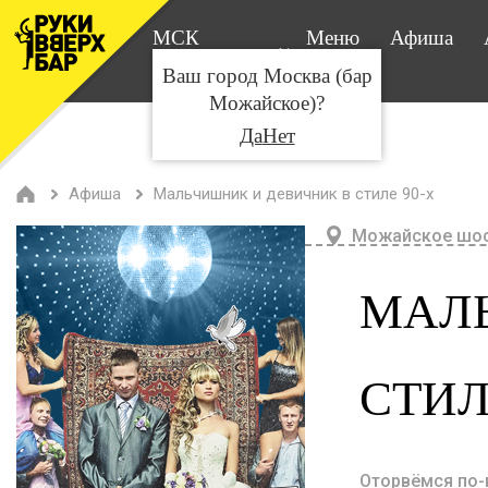
МСК
Меню
Афиша
Можайка
Ваш город Москва (бар
Можайское)?
Да
Нет
Афиша
Мальчишник и девичник в стиле 90-х
Можайское шос
МАЛЬ
СТИЛ
Оторвёмся по-