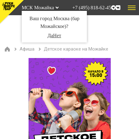
МСК Можайка
+7 (495) 818-62-45
Ваш город Москва (бар
Можайское)?
Да
Нет
Афиша
Детское караоке на Можайке