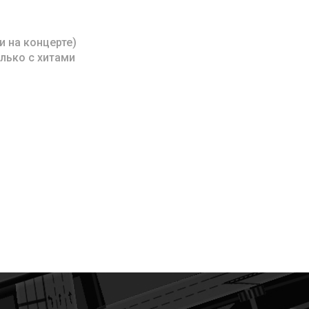
 на концерте)
лько с хитами