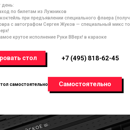
т день:
вход по билетам из Лужников
коктейль при предъявлении специального флаера (получи
вра с автографом Сергея Жуков — специальный микс то
ерх!
амое крутое исполнение Руки ВВерх! в караоке
ровать стол
+7 (495) 818-62-45
Самостоятельно
стол самостоятельно