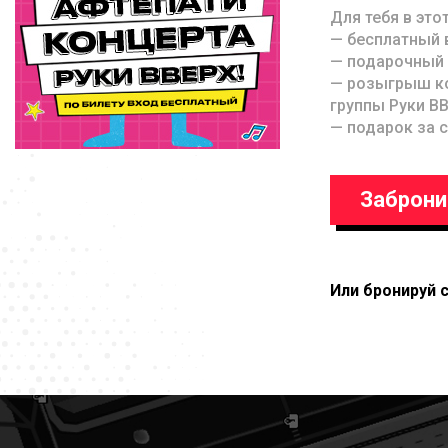
Для тебя в это
— бесплатный 
— подарочный 
— розыгрыш ко
группы Руки ВВ
— подарок за с
Заброни
Или бронируй 