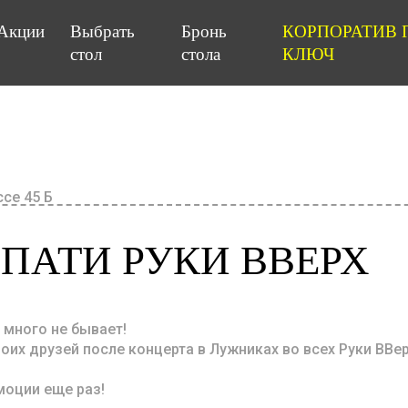
Акции
Выбрать
Бронь
КОРПОРАТИВ 
стол
стола
КЛЮЧ
се 45 Б
ПАТИ РУКИ ВВЕРХ
 много не бывает!
оих друзей после концерта в Лужниках во всех Руки ВВе
моции еще раз!