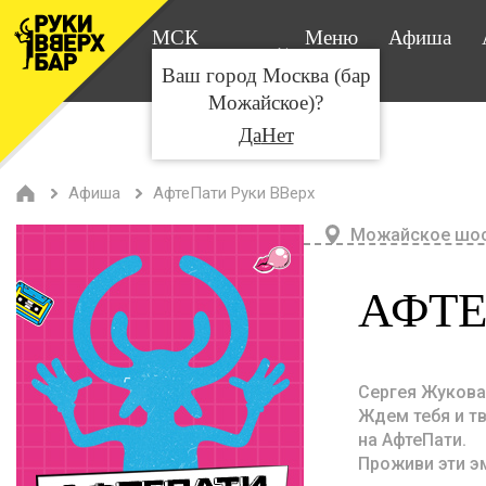
МСК
Меню
Афиша
Можайка
Ваш город Москва (бар
Можайское)?
Да
Нет
Афиша
АфтеПати Руки ВВерх
Можайское шос
АФТЕ
Сергея Жукова
Ждем тебя и тв
на АфтеПати.
Проживи эти э