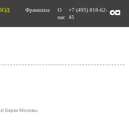
ПОД
Франшиза
О
+7 (495) 818-62-
нас
45
рх! Барах Москвы